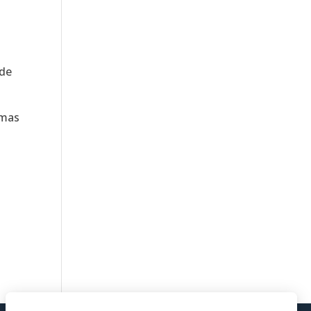
 de
rmas