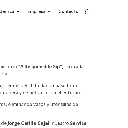
adémica
Empresa
Contacto
niciativa
“A Responsible Sip”
, centrada
día.
e, hemos decidido dar un paso firme:
, duradera y respetuosa con el entorno.
s, eliminando vasos y utensilios de
o de
Jorge Carilla Cajal
, nuestro
Service