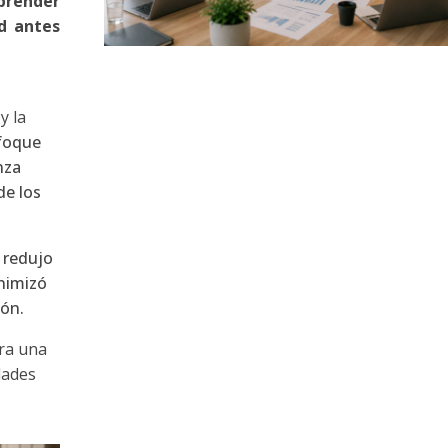
prender
ad antes
y la
foque
nza
de los
s redujo
inimizó
ión.
ara una
dades