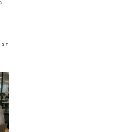
a
n
sin