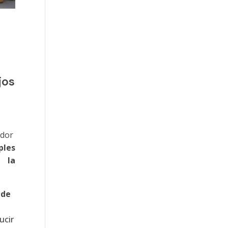
jos
idor
ples
 la
 de
ucir