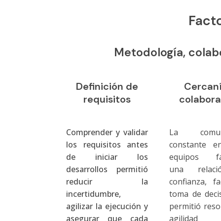
Facto
Metodología, colab
Definición de
Cercaní
requisitos
colabora
Comprender y validar
La comuni
los requisitos antes
constante en
de iniciar los
equipos fa
desarrollos permitió
una relac
reducir la
confianza, fa
incertidumbre,
toma de deci
agilizar la ejecución y
permitió reso
asegurar que cada
agilida