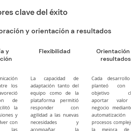
res clave del éxito
oración y orientación a resultados
a y
Flexibilidad
Orientación
ción
resultados
cación
La capacidad de
Cada desarroll
tre los
adaptación tanto del
planteó con
voreció
equipo como de la
objetivo cla
ión de
plataforma permitió
aportar valor
cilitó la
responder con
negocio mediant
siones y
agilidad a las nuevas
automatizació
lver con
necesidades y
procesos complej
d las
acompañar la
la mejora de