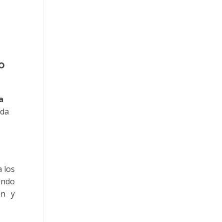
o
a
ada
 los
endo
ón y