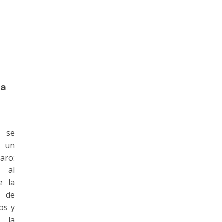
 a
o se
 un
ro:
 al
e la
n de
os y
 la