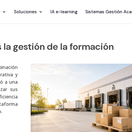
e
Soluciones
IA e-learning
Sistemas Gestión Ac
a gestión de la formación
inación
rativa y
ió a una
izar sus
iciencia
taforma
o.