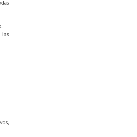
adas
.
 las
vos,