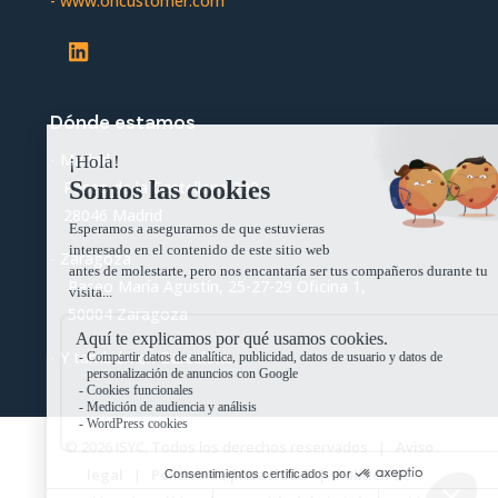
-
www.oncustomer.com
LinkedIn
Dónde estamos
-
Madrid
Paseo de la Castellana 200,
28046 Madrid
-
Zaragoza
Paseo María Agustín, 25-27-29 Oficina 1,
50004 Zaragoza
-
Y también en Barcelona.
© 2026 ISYC. Todos los derechos reservados |
Aviso
legal
|
Política de privacidad
|
Política de