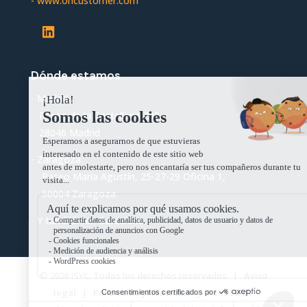
-
www.oncustomer.com
LinkedIn
Dónde estamos
-
Madrid
Paseo de la Castellana 200,
28046 Madrid
-
Zaragoza
Paseo María Agustín, 25-27-29 Oficina 1,
50004 Zaragoza
-
Y también en Barcelona.
© 2026 ISYC. Todos los derechos reservados |
Aviso
legal
|
Política de privacidad
|
Política de