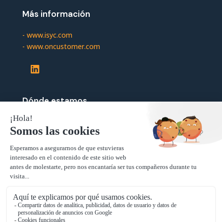
Más información
-
www.isyc.com
-
www.oncustomer.com
LinkedIn
Dónde estamos
-
Madrid
Paseo de la Castellana 200,
28046 Madrid
-
Zaragoza
Paseo María Agustín, 25-27-29 Oficina 1,
50004 Zaragoza
-
Y también en Barcelona.